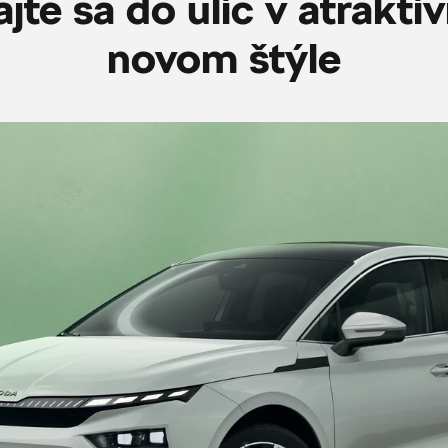
jte sa do ulíc v atrakt
novom štýle