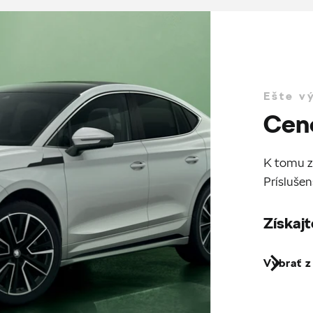
Ešte v
Cen
K tomu z
Príslušen
Získajt
Vybrať 