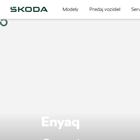
Modely
Predaj vozidiel
Serv
Enyaq