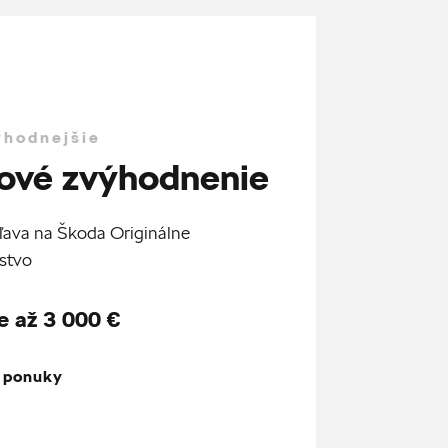
ýhodnejšie
ové zvýhodnenie
ľava na Škoda Originálne
stvo
e až 3 000 €
z ponuky