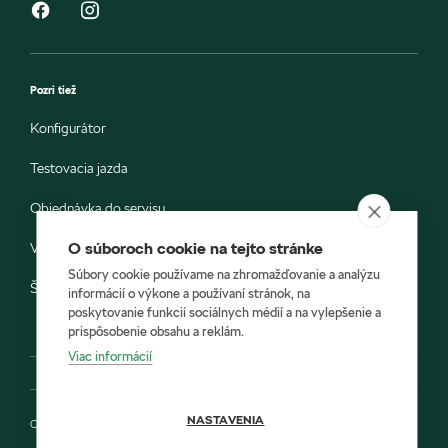
Pozri tiež
Konfigurátor
Testovacia jazda
Objednávka do servisu
O súboroch cookie na tejto stránke
Vozidlá ihneď k odberu
Súbory cookie používame na zhromažďovanie a analýzu
Škoda E-shop
informácií o výkone a používaní stránok, na
poskytovanie funkcií sociálnych médií a na vylepšenie a
prispôsobenie obsahu a reklám.
Viac informácií
NASTAVENIA
Ochrana osobných údajov