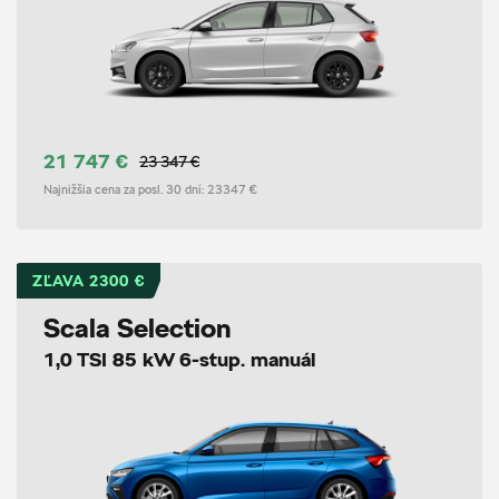
21 747 €
23 347 €
Najnižšia cena za posl. 30 dní:
23347 €
ZĽAVA 2300 €
Scala Selection
1,0 TSI 85 kW 6-stup. manuál