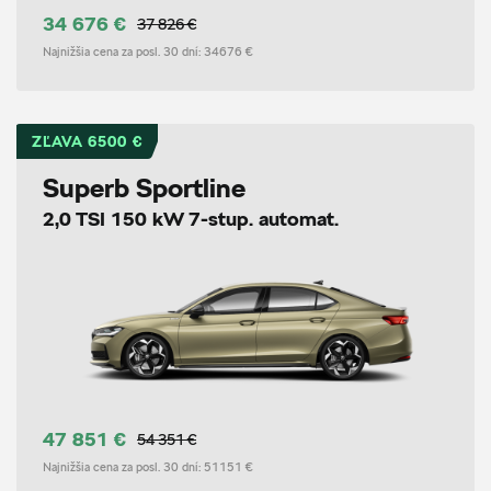
34 676 €
37 826 €
Najnižšia cena za posl. 30 dní:
34676 €
ZĽAVA 6500 €
Superb Sportline
2,0 TSI 150 kW 7-stup. automat.
47 851 €
54 351 €
Najnižšia cena za posl. 30 dní:
51151 €