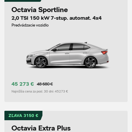
Octavia Sportline
2,0 TSI 150 kW 7-stup. automat. 4x4
Predvádzacie vozidlo
45 273 €
48 680 €
Najnižšia cena za posl. 30 dní:
45273 €
ZĽAVA 3150 €
Octavia Extra Plus