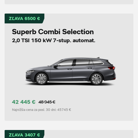
ZĽAVA 6500 €
Superb Combi Selection
2,0 TSI 150 kW 7-stup. automat.
42 445 €
48 945 €
Najnižšia cena za posl. 30 dní:
45745 €
ZĽAVA 3407 €