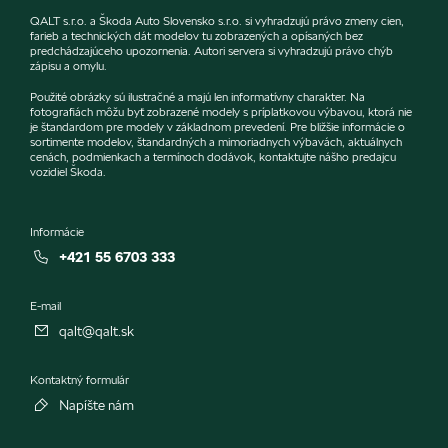
QALT s.r.o. a Škoda Auto Slovensko s.r.o. si vyhradzujú právo zmeny cien,
farieb a technických dát modelov tu zobrazených a opísaných bez
predchádzajúceho upozornenia. Autori servera si vyhradzujú právo chýb
zápisu a omylu.
Použité obrázky sú ilustračné a majú len informatívny charakter. Na
fotografiách môžu byť zobrazené modely s príplatkovou výbavou, ktorá nie
je štandardom pre modely v základnom prevedení. Pre bližšie informácie o
sortimente modelov, štandardných a mimoriadnych výbavách, aktuálnych
cenách, podmienkach a termínoch dodávok, kontaktujte nášho predajcu
vozidiel Škoda.
Informácie
+421 55 6703 333
E-mail
qalt@qalt.sk
Kontaktný formulár
Napíšte nám