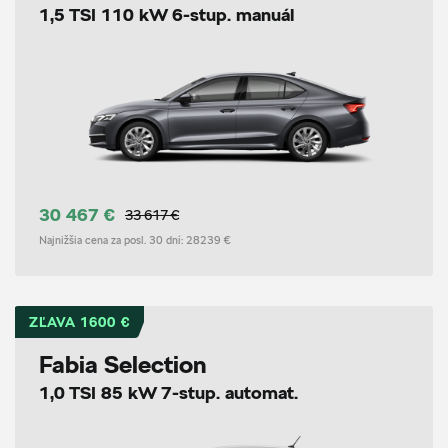
1,5 TSI 110 kW 6-stup. manuál
30 467 €
33 617 €
Najnižšia cena za posl. 30 dní:
28239 €
ZĽAVA 1600 €
Fabia Selection
1,0 TSI 85 kW 7-stup. automat.