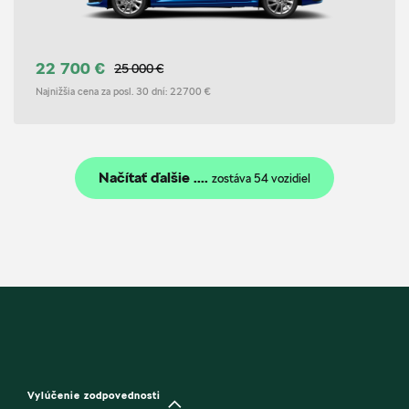
22 700 €
25 000 €
Najnižšia cena za posl. 30 dní:
22700 €
Načítať ďalšie ....
zostáva 54 vozidiel
Vylúčenie zodpovednosti