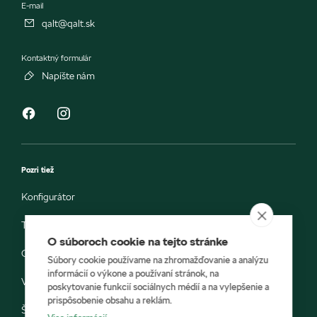
E-mail
qalt@qalt.sk
Kontaktný formulár
Napíšte nám
Pozri tiež
Konfigurátor
Testovacia jazda
O súboroch cookie na tejto stránke
Objednávka do servisu
Súbory cookie používame na zhromažďovanie a analýzu
informácií o výkone a používaní stránok, na
Vozidlá ihneď k odberu
poskytovanie funkcií sociálnych médií a na vylepšenie a
prispôsobenie obsahu a reklám.
Škoda E-shop