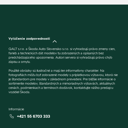
Vylúčenie zodpovednosti
QALT s.r.o. a Škoda Auto Slovensko s.r.o. si vyhradzujú právo zmeny cien,
farieb a technických dát modelov tu zobrazených a opísaných bez
predchádzajúceho upozornenia. Autori servera si vyhradzujú právo chýb
zápisu a omylu.
Použité obrázky sú ilustračné a majú len informatívny charakter. Na
fotografiách môžu byť zobrazené modely s príplatkovou výbavou, ktorá nie
je štandardom pre modely v základnom prevedení. Pre bližšie informácie o
sortimente modelov, štandardných a mimoriadnych výbavách, aktuálnych
cenách, podmienkach a termínoch dodávok, kontaktujte nášho predajcu
vozidiel Škoda.
Informácie
+421 55 6703 333