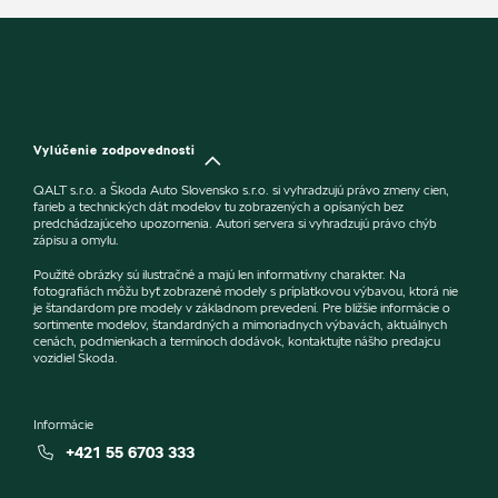
Vylúčenie zodpovednosti
QALT s.r.o. a Škoda Auto Slovensko s.r.o. si vyhradzujú právo zmeny cien,
farieb a technických dát modelov tu zobrazených a opísaných bez
predchádzajúceho upozornenia. Autori servera si vyhradzujú právo chýb
zápisu a omylu.
Použité obrázky sú ilustračné a majú len informatívny charakter. Na
fotografiách môžu byť zobrazené modely s príplatkovou výbavou, ktorá nie
je štandardom pre modely v základnom prevedení. Pre bližšie informácie o
sortimente modelov, štandardných a mimoriadnych výbavách, aktuálnych
cenách, podmienkach a termínoch dodávok, kontaktujte nášho predajcu
vozidiel Škoda.
Informácie
+421 55 6703 333