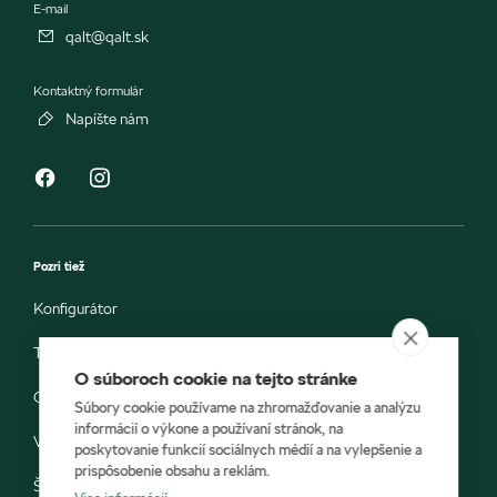
E-mail
qalt@qalt.sk
Kontaktný formulár
Napíšte nám
Pozri tiež
Konfigurátor
Testovacia jazda
O súboroch cookie na tejto stránke
Objednávka do servisu
Súbory cookie používame na zhromažďovanie a analýzu
informácií o výkone a používaní stránok, na
Vozidlá ihneď k odberu
poskytovanie funkcií sociálnych médií a na vylepšenie a
prispôsobenie obsahu a reklám.
Škoda E-shop