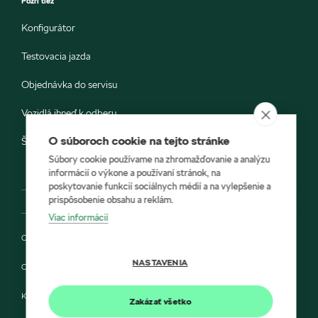
Pozri tiež
Konfigurátor
Testovacia jazda
Objednávka do servisu
Vozidlá ihneď k odberu
O súboroch cookie na tejto stránke
Škoda E-shop
Súbory cookie používame na zhromažďovanie a analýzu
informácií o výkone a používaní stránok, na
poskytovanie funkcií sociálnych médií a na vylepšenie a
prispôsobenie obsahu a reklám.
Viac informácií
Ochrana osobných údajov
NASTAVENIA
Cookies
Kontakt
Zakázať všetko