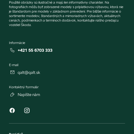
Použité obrázky sú ilustračné a majú len informatívny charakter. Na
fotografiách môžu byť zobrazené modely s príplatkovou výbavou, ktorá nie
je štandardom pre modely v základnom prevedení. Pre bližšie informácie o
sortimente modelov, štandardných a mimoriadnych výbavách, aktuálnych
cenách, podmienkach a termínoch dodávok, kontaktujte nášho predajcu
vozidiel Škoda.
Informácie
+421 55 6703 333
E-mail
qalt@qalt.sk
Kontaktný formulár
Napíšte nám