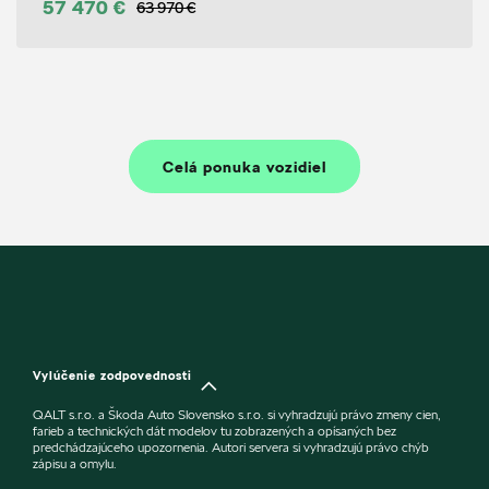
57 470 €
63 970 €
Celá ponuka vozidiel
Vylúčenie zodpovednosti
QALT s.r.o. a Škoda Auto Slovensko s.r.o. si vyhradzujú právo zmeny cien,
farieb a technických dát modelov tu zobrazených a opísaných bez
predchádzajúceho upozornenia. Autori servera si vyhradzujú právo chýb
zápisu a omylu.