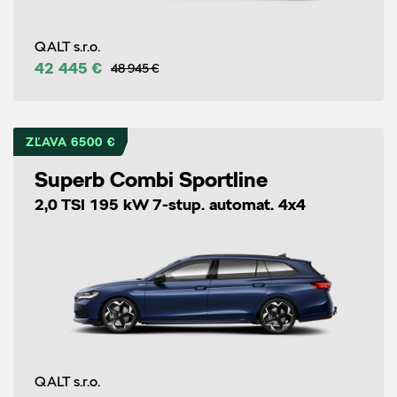
QALT s.r.o.
42 445 €
48 945 €
ZĽAVA 6500 €
Superb Combi Sportline
2,0 TSI 195 kW 7-stup. automat. 4x4
QALT s.r.o.