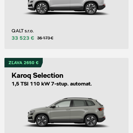
QALT s.r.o.
33 523 €
36 173 €
ZĽAVA 2650 €
Karoq Selection
1,5 TSI 110 kW 7-stup. automat.