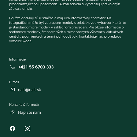
predchádzajúceho upozornenia. Autori servera si vyhradzujú právo chýb
zápisu a omylu.
Použité obrázky sú ilustračné a majú len informatívny charakter. Na
fotografiách môžu byť zobrazené modely s príplatkovou výbavou, ktorá nie
je štandardom pre modely v základnom prevedení. Pre bližšie informácie o
sortimente modelov, štandardných a mimoriadnych výbavách, aktuálnych
cenách, podmienkach a termínoch dodávok, kontaktujte nášho predajcu
vozidiel Škoda.
Informácie
+421 55 6703 333
E-mail
qalt@qalt.sk
Kontaktný formulár
Napíšte nám