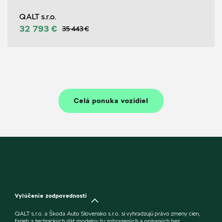
QALT s.r.o.
32 793 €
35 443 €
Celá ponuka vozidiel
Vylúčenie zodpovednosti
QALT s.r.o. a Škoda Auto Slovensko s.r.o. si vyhradzujú právo zmeny cien,
farieb a technických dát modelov tu zobrazených a opísaných bez