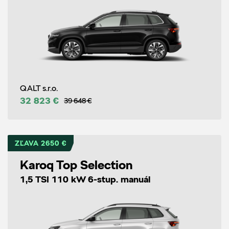
QALT s.r.o.
32 823 €
39 648 €
ZĽAVA 2650 €
Karoq Top Selection
1,5 TSI 110 kW 6-stup. manuál