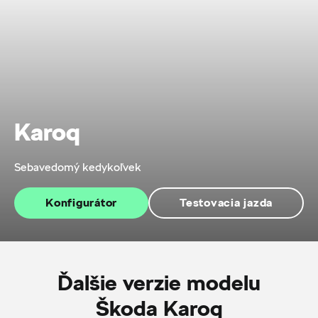
Karoq
Sebavedomý kedykoľvek
Konfigurátor
Testovacia jazda
Ďalšie verzie modelu
Škoda Karoq