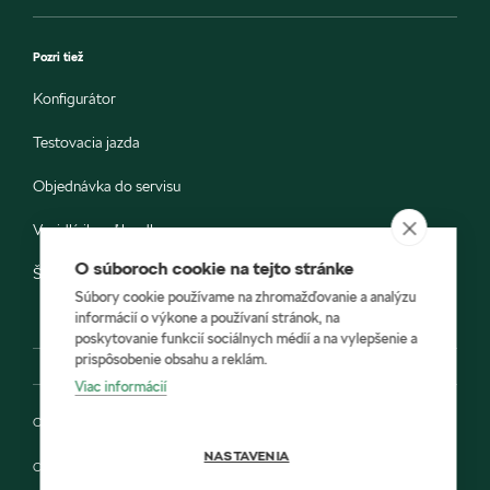
Pozri tiež
Konfigurátor
Testovacia jazda
Objednávka do servisu
Vozidlá ihneď k odberu
O súboroch cookie na tejto stránke
Škoda E-shop
Súbory cookie používame na zhromažďovanie a analýzu
informácií o výkone a používaní stránok, na
poskytovanie funkcií sociálnych médií a na vylepšenie a
prispôsobenie obsahu a reklám.
Viac informácií
Ochrana osobných údajov
NASTAVENIA
Cookies