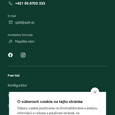
+421 55 6703 333
E-mail
qalt@qalt.sk
Kontaktný formulár
Napíšte nám
Pozri tiež
Konfigurátor
Testovacia jazda
O súboroch cookie na tejto stránke
Objednávka do servisu
Súbory cookie používame na zhromažďovanie a analýzu
informácií o výkone a používaní stránok, na