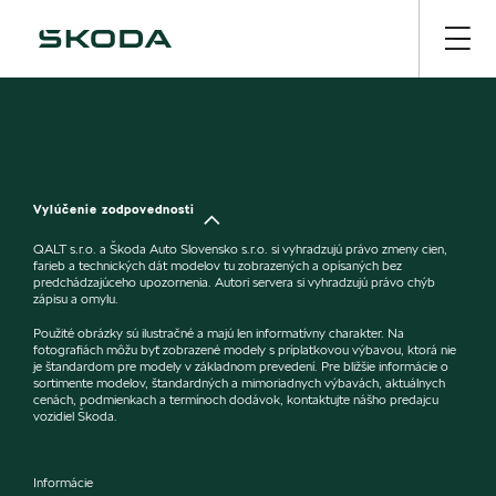
Vylúčenie zodpovednosti
QALT s.r.o. a Škoda Auto Slovensko s.r.o. si vyhradzujú právo zmeny cien,
farieb a technických dát modelov tu zobrazených a opísaných bez
predchádzajúceho upozornenia. Autori servera si vyhradzujú právo chýb
zápisu a omylu.
Použité obrázky sú ilustračné a majú len informatívny charakter. Na
fotografiách môžu byť zobrazené modely s príplatkovou výbavou, ktorá nie
je štandardom pre modely v základnom prevedení. Pre bližšie informácie o
sortimente modelov, štandardných a mimoriadnych výbavách, aktuálnych
cenách, podmienkach a termínoch dodávok, kontaktujte nášho predajcu
vozidiel Škoda.
Informácie