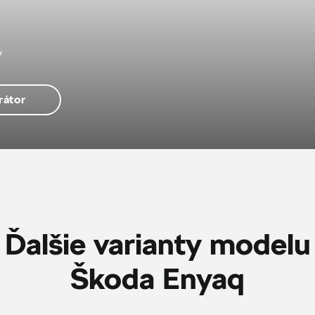
v
rátor
Ďalšie varianty modelu
Škoda Enyaq