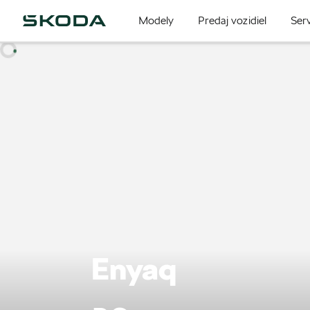
Modely
Predaj vozidiel
Serv
Enyaq