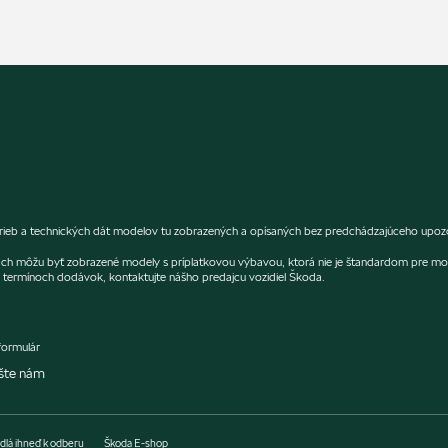
farieb a technických dát modelov tu zobrazených a opísaných bez predchádzajúceho upozor
fiách môžu byť zobrazené modely s príplatkovou výbavou, ktorá nie je štandardom pre mo
termínoch dodávok, kontaktujte nášho predajcu vozidiel Škoda.
formulár
šte nám
dlá ihneď k odberu
Škoda E-shop