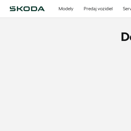
Modely
Predaj vozidiel
Serv
D