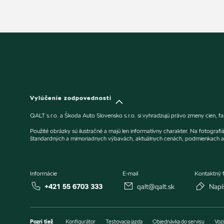
Vylúčenie zodpovednosti
QALT s.r.o. a Škoda Auto Slovensko s.r.o. si vyhradzujú právo zmeny cien, 
Použité obrázky sú ilustračné a majú len informatívny charakter. Na fotogra
štandardných a mimoriadnych výbavách, aktuálnych cenách, podmienkach a 
Informácie
E-mail
Kontaktný 
+421 55 6703 333
qalt@qalt.sk
Napí
Pozri tiež
Konfigurátor
Testovacia jazda
Objednávka do servisu
Vozi