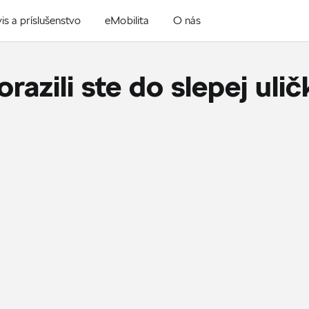
is a príslušenstvo
eMobilita
O nás
orazili ste do slepej ulič